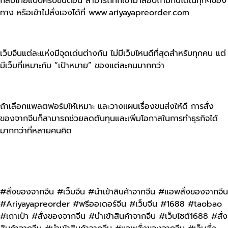
กลับไทยแบบครบขั้นตอน สามารถทักเข้ามาสอบถามกันได้ในทุกๆช่อง
ทาง หรือเข้าไปสั่งเองได้ที่ www.ariyayapreorder.com
เว็บจีนแต่ละแห่งมีจุดเด่นต่างกัน ไม่มีเว็บไหนดีที่สุดสำหรับทุกคน แต่
มีเว็บที่เหมาะกับ “เป้าหมาย” ของแต่ละคนมากกว่า
ถ้าเลือกแพลตฟอร์มให้เหมาะ และวางแผนเรื่องขนส่งให้ดี การสั่ง
ของจากจีนก็สามารถช่วยลดต้นทุนและเพิ่มโอกาสในการทำธุรกิจได้
มากกว่าที่หลายคนคิด
#สั่งของจากจีน #เว็บจีน #นำเข้าสินค้าจากจีน #แอพสั่งของจากจีน
#Ariyayapreorder #พรีออเดอร์จีน #เว็บจีน #1688 #taobao
#เถาเป่า #สั่งของจากจีน #นําเข้าสินค้าจากจีน #เว็บไซต์1688 #สั่ง