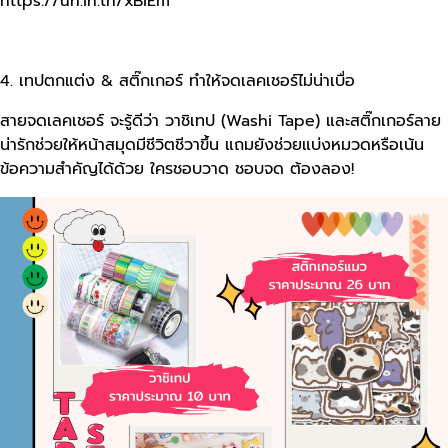
https://url.in.th/xBiEm
4. เทปตกแต่ง & สติ๊กเกอร์ ทำให้จดเลคเชอร์ไม่น่าเบื่อ
สายจดเลคเชอร์ จะรู้ดีว่า วาชิเทป (Washi Tape) และสติ๊กเกอร์ลาย
น่ารักช่วยให้หน้าสมุดมีชีวิตชีวาขึ้น แถมยังช่วยแบ่งหมวดหรือเน้น
ข้อความสำคัญได้ด้วย ใครชอบวาด ชอบจด ต้องลอง!