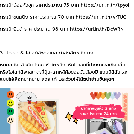
กระเป๋าน้องหัวจุก ราคาประมาณ 75 บาท
https://url.in.th/tpyol
กระเป๋าขนมปัง ราคาประมาณ 70 บาท
https://url.in.th/vrTUG
กระเป๋ายีนส์ ราคาประมาณ 98 บาท
https://url.in.th/DcWRN
3. ปากกา & ไฮไลต์สีพาสเทล กำลังฮิตหนักมาก
หมดสมัยแล้วกับปากกาหัวโตหมึกแห้ง! ตอนนี้ปากกาเจลเขียนลื่น
หรือไฮไลท์สีพาสเทลญี่ปุ่น-เกาหลีคือของมันต้องมี แถมมีสีสันและ
แบบให้เลือกมากมาย สวย เก๋ และช่วยให้โน้ตน่าอ่านขึ้นสุดๆ