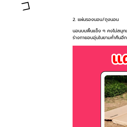
2. แผ่นรองนอน/ถุงนอน
นอนบนพื้นแข็ง ๆ คงไม่สนุก
ร่างกายอบอุ่นในยามค่ำคืนอี