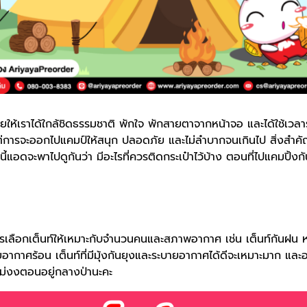
่วยให้เราได้ใกล้ชิดธรรมชาติ พักใจ พักสายตาจากหน้าจอ และได้ใช้เวล
แต่การจะออกไปแคมป์ให้สนุก ปลอดภัย และไม่ลำบากจนเกินไป สิ่งสำคั
นี้แอดจะพาไปดูกันว่า มีอะไรที่ควรติดกระเป๋าไว้บ้าง ตอนที่ไปแคมปิ้งก
เลือกเต็นท์ให้เหมาะกับจำนวนคนและสภาพอากาศ เช่น เต็นท์กันฝน หร
ากาศร้อน เต็นท์ที่มีมุ้งกันยุงและระบายอากาศได้ดีจะเหมาะมาก และอ
้ไม่งงตอนอยู่กลางป่านะคะ