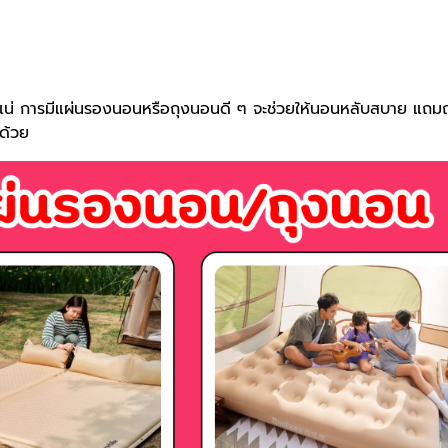
แน่ การมีแผ่นรองนอนหรือถุงนอนดี ๆ จะช่วยให้นอนหลับสบาย แถมถ
กด้วย