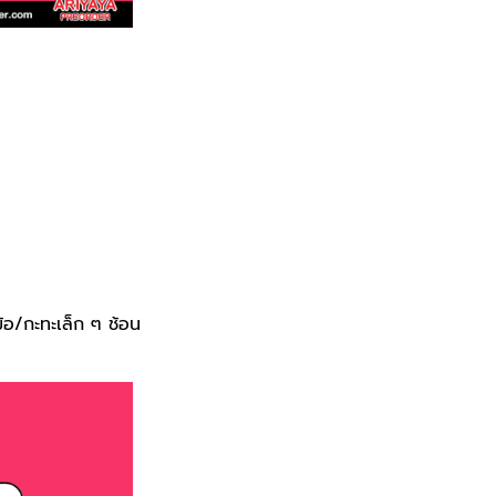
อ/กะทะเล็ก ๆ ช้อน