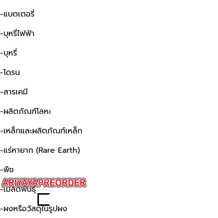
-แบตเตอรี่
-บุหรี่ไฟฟ้า
-บุหรี่
-โดรน
-สารเคมี
-ผลิตภัณฑ์โลหะ
-เหล็กและผลิตภัณฑ์เหล็ก
-แร่หายาก (Rare Earth)
-พืช
-เมล็ดพันธุ์
-ผงหรือวัสดุในรูปผง