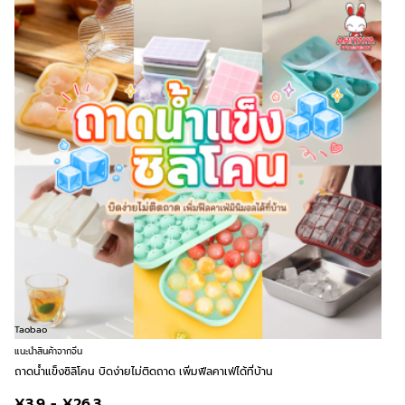
Taobao
แนะนำสินค้าจากจีน
ถาดน้ำแข็งซิลิโคน บิดง่ายไม่ติดถาด เพิ่มฟีลคาเฟ่ได้ที่บ้าน
¥3.9 - ¥26.3